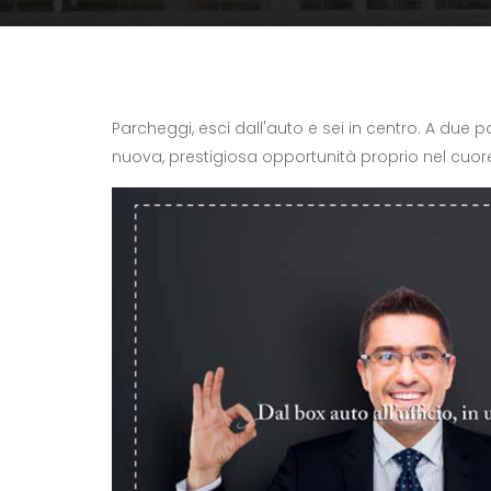
Parcheggi, esci dall'auto e sei in centro. A due 
nuova, prestigiosa opportunità proprio nel cuore 