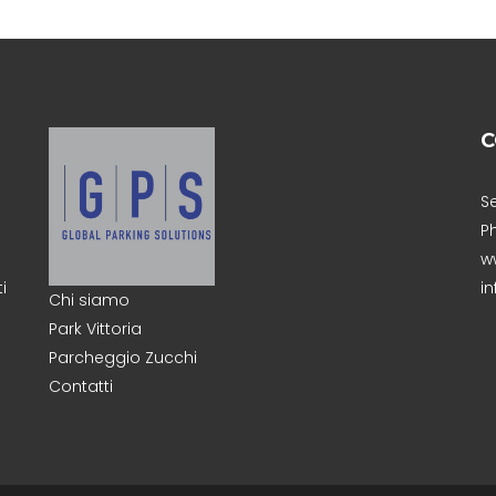
C
Se
P
w
i
i
Chi siamo
Park Vittoria
Parcheggio Zucchi
Contatti