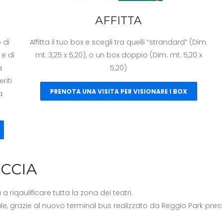
AFFITTA
 di
Affitta il tuo box e scegli tra quelli “strandard” (Dim.
 e di
mt. 3,25 x 5,20), o un box doppio (Dim. mt. 5,20 x
a
5,20)
riti
PRENOTA UNA VISITA PER VISIONARE I BOX
a
ACCIA
a riqaulificare tutta la zona dei teatri.
e, grazie al nuovo terminal bus realizzato da Reggio Park pre